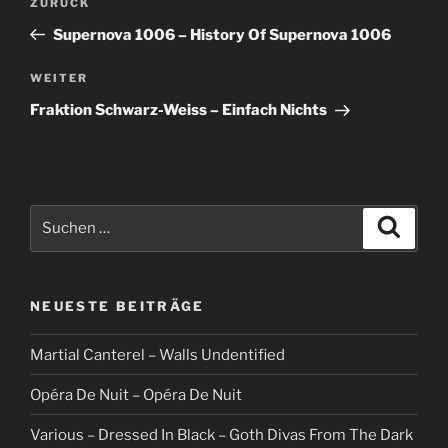
Vorheriger
ZURÜCK
Beitrag
Supernova 1006 – History Of Supernova 1006
Nächster
WEITER
Beitrag
Fraktion Schwarz-Weiss – Einfach Nichts
Suche
Suche
nach:
NEUESTE BEITRÄGE
Martial Canterel – Walls Undentified
Opéra De Nuit – Opéra De Nuit
Various – Dressed In Black – Goth Divas From The Dark