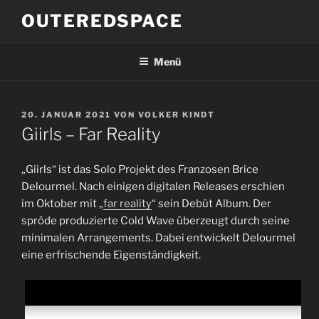
Zum
OUTEREDSPACE
Inhalt
springen
Menü
VERÖFFENTLICHT
20. JANUAR 2021
VON
VOLKER KINDT
AM
Giirls – Far Reality
„Giirls“ ist das Solo Projekt des Franzosen Brice
Delourmel. Nach einigen digitalen Releases erschien
im Oktober mit „
far reality
“ sein Debüt Album. Der
spröde produzierte Cold Wave überzeugt durch seine
minimalen Arrangements. Dabei entwickelt Delourmel
eine erfrischende Eigenständigkeit.