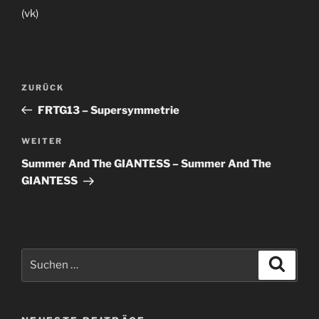
(vk)
Beitragsnavigation
Vorheriger
ZURÜCK
Beitrag
FRTG13 – Supersymmetrie
Nächster
WEITER
Beitrag
Summer And The GIANTESS – Summer And The
GIANTESS
Suche
Suche
nach: