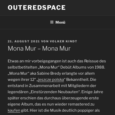
Zum
OUTEREDSPACE
Inhalt
springen
Menü
VERÖFFENTLICHT
21. AUGUST 2021
VON
VOLKER KINDT
AM
Mona Mur – Mona Mur
Etwas an mir vorbeigegangen ist auch das Reissue des
selbstbetitelten „Mona Mur“ Debüt Albums von 1988.
„Mona Mur“ aka Sabine Bredy erlangte vor allem
wegen ihrer 12″ „
jeszcze polska
“ Bekanntheit. Die
entstand in Zusammenarbeit mit Mitgliedern der
legendären „Einstürzenden Neubauten“. Einige Jahre
später erschien das durchaus überzeugende erste
eigene Album, das es nun wieder remastered zu
kaufen
gibt. Hier ist die Musik deutlich poppiger als