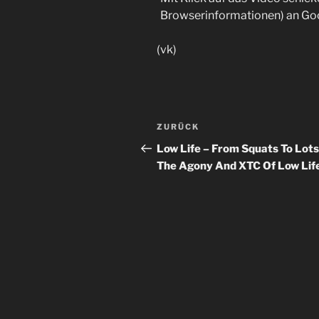
Browserinformationen) an Go
(vk)
Beitragsnavigation
Vorheriger
ZURÜCK
Beitrag
Low Life – From Squats To Lots
The Agony And XTC Of Low Lif