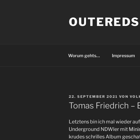
Zum
Inhalt
OUTEREDS
springen
Worum gehts…
Impressum
VERÖFFENTLICHT
22. SEPTEMBER 2021
VON
VOL
AM
Tomas Friedrich – 
Letztens bin ich mal wieder auf
Underground NDWler mit Minimal
krudes schrilles Album geschaf