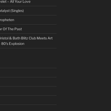
et – All Your Love
talyst (Singles)
Propheten
or Of The Past
ristol & Bath Blitz Club Meets Art
 80’s Explosion