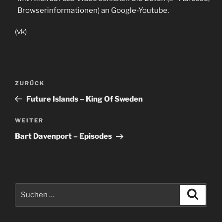
Browserinformationen) an Google-Youtube.
(vk)
Beitragsnavigation
Vorheriger
ZURÜCK
Beitrag
Future Islands – King Of Sweden
Nächster
WEITER
Beitrag
Bart Davenport – Episodes
Suche
Suche
nach: