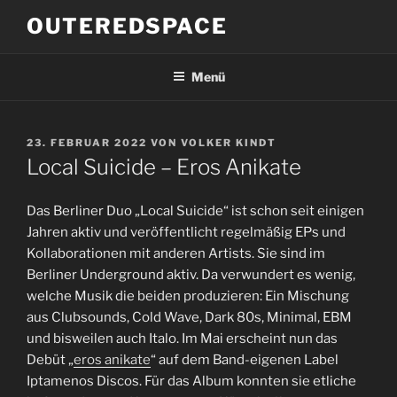
Zum
OUTEREDSPACE
Inhalt
springen
Menü
VERÖFFENTLICHT
23. FEBRUAR 2022
VON
VOLKER KINDT
AM
Local Suicide – Eros Anikate
Das Berliner Duo „Local Suicide“ ist schon seit einigen
Jahren aktiv und veröffentlicht regelmäßig EPs und
Kollaborationen mit anderen Artists. Sie sind im
Berliner Underground aktiv. Da verwundert es wenig,
welche Musik die beiden produzieren: Ein Mischung
aus Clubsounds, Cold Wave, Dark 80s, Minimal, EBM
und bisweilen auch Italo. Im Mai erscheint nun das
Debüt „
eros anikate
“ auf dem Band-eigenen Label
Iptamenos Discos. Für das Album konnten sie etliche