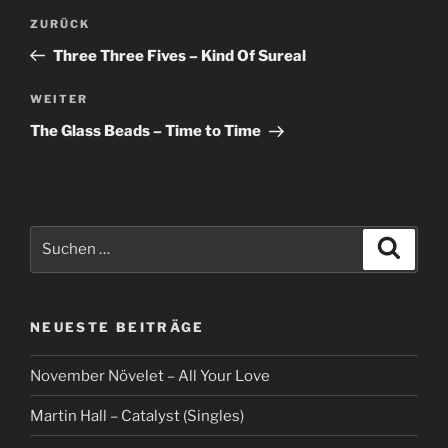
Beitragsnavigation
Vorheriger
ZURÜCK
Beitrag
Three Three Fives – Kind Of Sureal
Nächster
WEITER
Beitrag
The Glass Beads – Time to Time
Suche
Suche
nach:
NEUESTE BEITRÄGE
November Növelet – All Your Love
Martin Hall – Catalyst (Singles)