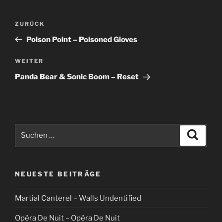
Beitragsnavigation
Vorheriger
ZURÜCK
Beitrag
Poison Point – Poisoned Gloves
Nächster
WEITER
Beitrag
Panda Bear & Sonic Boom – Reset
Suche
Suche
nach:
NEUESTE BEITRÄGE
Martial Canterel – Walls Undentified
Opéra De Nuit – Opéra De Nuit