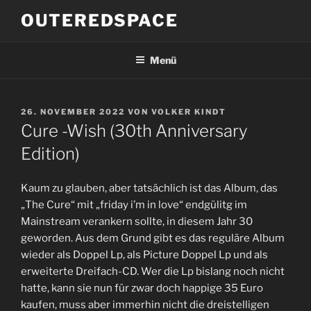
Zum
OUTEREDSPACE
Inhalt
springen
Menü
VERÖFFENTLICHT
26. NOVEMBER 2022
VON
VOLKER KINDT
AM
Cure -Wish (30th Anniversary
Edition)
Kaum zu glauben, aber tatsächlich ist das Album, das
„The Cure“ mit „friday i’m in love“ endgülitg im
Mainstream verankern sollte, in diesem Jahr 30
geworden. Aus dem Grund gibt es das reguläre Album
wieder als Doppel Lp, als Picture Doppel Lp und als
erweiterte Dreifach-CD. Wer die Lp bislang noch nicht
hatte, kann sie nun für zwar doch happige 35 Euro
kaufen, muss aber immerhin nicht die dreistelligen