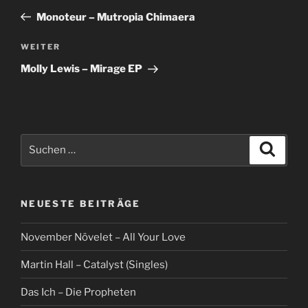
Beitrag
Monoteur – Mutropia Chimaera
Nächster
WEITER
Beitrag
Molly Lewis – Mirage EP
Suche
Suche
nach:
NEUESTE BEITRÄGE
November Növelet – All Your Love
Martin Hall – Catalyst (Singles)
Das Ich – Die Propheten