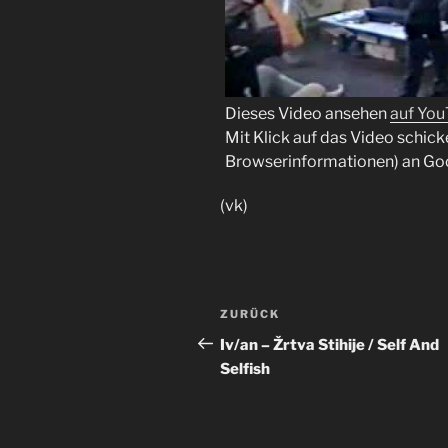
Dieses Video ansehen
auf Yo
Mit Klick auf das Video schick
Browserinformationen) an Go
(vk)
Beitragsnavigation
Vorheriger
ZURÜCK
Beitrag
Iv/an – Žrtva Stihije / Self And
Selfish