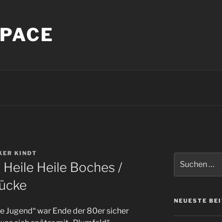
PACE
KER KINDT
Suche
 Heile Heile Boches /
nach:
tücke
NEUESTE BE
e Jugend“ war Ende der 80er sicher