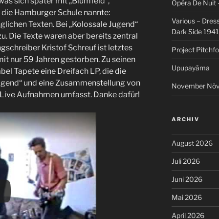
was sich später mit „Blumfeld“,
Opéra De Nuit 
“ die Hamburger Schule nannte:
Various – Dres
nglichen Texten. Bei „Kolossale Jugend“
Dark Side 194
u. Die Texte waren aber bereits zentral
schreiber Kristof Schreuf ist letztes
Project Pitchfo
mit nur 59 Jahren gestorben. Zu seinen
Upupayāma
bel Tapete eine Dreifach LP, die die
Jugend“ und eine Zusammenstellung von
November Növel
d Live Aufnahmen umfasst. Danke dafür!
ARCHIV
August 2026
Juli 2026
Juni 2026
Mai 2026
April 2026