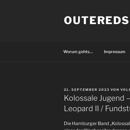
Zum
Inhalt
OUTEREDS
springen
Worum gehts…
Impressum
VERÖFFENTLICHT
21. SEPTEMBER 2023
VON
VOL
AM
Kolossale Jugend –
Leopard II / Funds
Die Hamburger Band „Kolossal