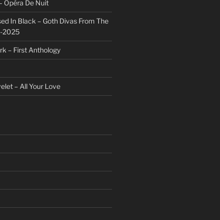
– Opéra De Nuit
sed In Black – Goth Divas From The
1-2025
rk – First Anthology
et – All Your Love