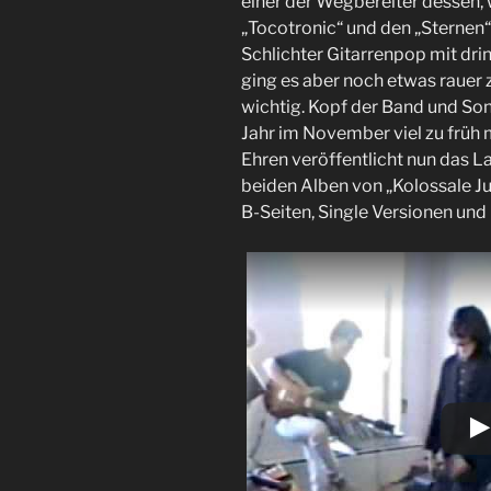
einer der Wegbereiter dessen, 
„Tocotronic“ und den „Sternen
Schlichter Gitarrenpop mit dri
ging es aber noch etwas rauer z
wichtig. Kopf der Band und Song
Jahr im November viel zu früh 
Ehren veröffentlicht nun das La
beiden Alben von „Kolossale 
B-Seiten, Single Versionen un