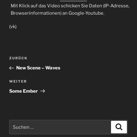
Mit Klick auf das Video schicken Sie Daten (IP-Adresse,
Browserinformationen) an Google-Youtube.
(vk)
Beitragsnavigation
Vorheriger
ZURÜCK
Beitrag
New Scene – Waves
Nächster
WEITER
Beitrag
Some Ember
Suche
Suche
nach: