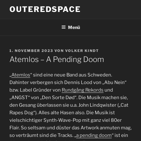
Zum
OUTEREDSPACE
Inhalt
springen
Menü
VERÖFFENTLICHT
1. NOVEMBER 2023
VON
VOLKER KINDT
AM
Atemlos – A Pending Doom
„
Atemlos
“ sind eine neue Band aus Schweden.
Dahinter verbergen sich Dennis Lood von „Abu Nein“
bzw. Label Gründer von
Rundgång Rekords
und
„ANGST“ von „Den Sorte Død“. Die Musik machen sie,
den Gesang überlassen sie u.a. John Lindqwister („Cat
Rapes Dog“). Alles alte Hasen also. Die Musik ist
vielschichtiger Synth-Wave-Pop mit ganz viel 80er
Flair. So seltsam und düster das Artwork anmuten mag,
so verträumt sind die Tracks. „
a pending doom
“ ist ein