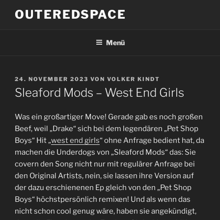
Zum
OUTEREDSPACE
Inhalt
springen
Menü
VERÖFFENTLICHT
24. NOVEMBER 2023
VON
VOLKER KINDT
AM
Sleaford Mods – West End Girls
Was ein großartiger Move! Gerade gab es noch großen
Beef, weil „Drake“ sich bei dem legendären „Pet Shop
Boys“ Hit „
west end girls
“ ohne Anfrage bedient hat, da
machen die Underdogs von „Sleaford Mods“ das: Sie
covern den Song nicht nur mit regulärer Anfrage bei
den Original Artists, nein, sie lassen ihre Version auf
der dazu erschienenen Ep gleich von den „Pet Shop
Boys“ höchstpersönlich remixen! Und als wenn das
nicht schon cool genug wäre, haben sie angekündigt,