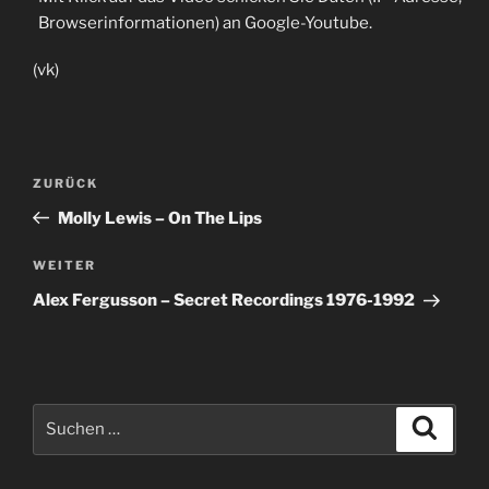
Browserinformationen) an Google-Youtube.
(vk)
Beitragsnavigation
Vorheriger
ZURÜCK
Beitrag
Molly Lewis – On The Lips
Nächster
WEITER
Beitrag
Alex Fergusson – Secret Recordings 1976-1992
Suche
Suche
nach: