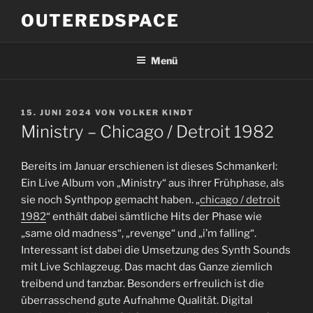
Zum
OUTEREDSPACE
Inhalt
springen
Menü
VERÖFFENTLICHT
15. JUNI 2024
VON
VOLKER KINDT
AM
Ministry – Chicago / Detroit 1982
Bereits im Januar erschienen ist dieses Schmankerl:
Ein Live Album von „Ministry“ aus ihrer Frühphase, als
sie noch Synthpop gemacht haben. „
chicago / detroit
1982
“ enthält dabei sämtliche Hits der Phase wie
„same old madness“, „revenge“ und „i’m falling“.
Interessant ist dabei die Umsetzung des Synth Sounds
mit Live Schlagzeug. Das macht das Ganze ziemlich
treibend und tanzbar. Besonders erfreulich ist die
überrasschend gute Aufnahme Qualität. Digital