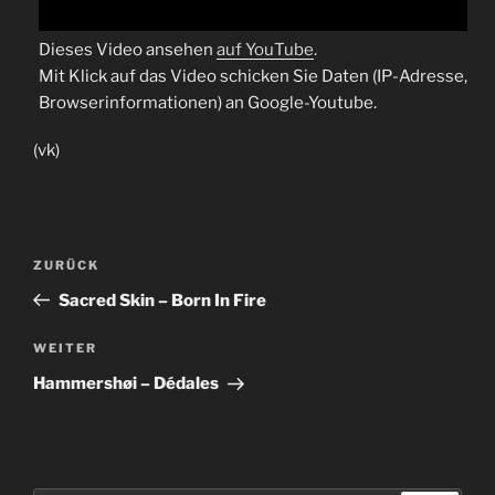
Dieses Video ansehen
auf YouTube
.
Mit Klick auf das Video schicken Sie Daten (IP-Adresse,
Browserinformationen) an Google-Youtube.
(vk)
Beitragsnavigation
Vorheriger
ZURÜCK
Beitrag
Sacred Skin – Born In Fire
Nächster
WEITER
Beitrag
Hammershøi – Dédales