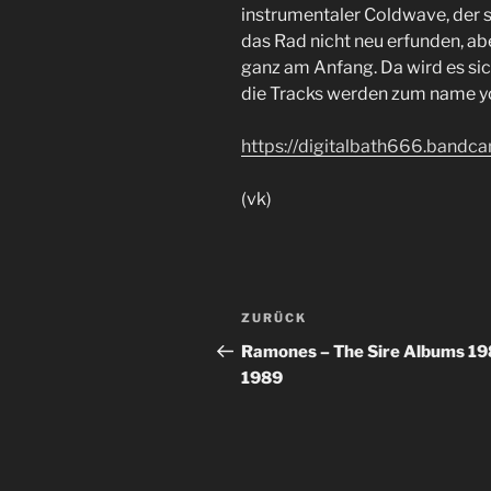
instrumentaler Coldwave, der si
das Rad nicht neu erfunden, ab
ganz am Anfang. Da wird es si
die Tracks werden zum name y
https://digitalbath666.band
(vk)
Beitragsnavigation
Vorheriger
ZURÜCK
Beitrag
Ramones – The Sire Albums 19
1989