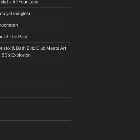
et – All Your Love
talyst (Singles)
Propheten
or Of The Past
ristol & Bath Blitz Club Meets Art
 80’s Explosion