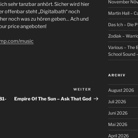
November Növel
ch sehr tanzbar anhört. Sicher wird hier
er offenbar steht „Digitalbath“ noch
Martin Hall – Ca
cher noch was zu hören geben… Ach und
Das Ich – Die 
our price angeboten!
Zodiak – Warri
camp.com/music
Various – The B
School Sound –
ARCHIV
WEITER
Nächster
August 2026
Beitrag
81-
Empire Of The Sun – Ask That God
Juli 2026
Juni 2026
Mai 2026
April 2026