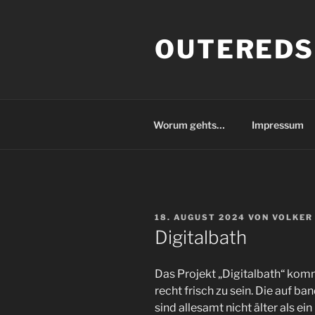
Zum
Inhalt
OUTEREDS
springen
Worum gehts…
Impressum
VERÖFFENTLICHT
18. AUGUST 2024
VON
VOLKER
AM
Digitalbath
Das Projekt „Digitalbath“ komm
recht frisch zu sein. Die auf 
sind allesamt nicht älter als ei