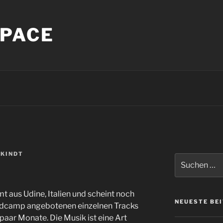
PACE
 KINDT
Suche
nach:
t aus Udine, Italien und scheint noch
NEUESTE BE
bandcamp angebotenen einzelnen Tracks
n paar Monate. Die Musik ist eine Art