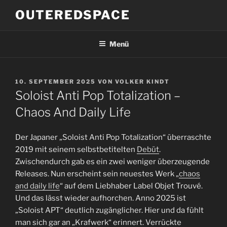
Zum
OUTEREDSPACE
Inhalt
springen
Menü
VERÖFFENTLICHT
10. SEPTEMBER 2025
VON
VOLKER KINDT
AM
Soloist Anti Pop Totalization –
Chaos And Daily Life
Der Japaner „Soloist Anti Pop Totalization“ überraschte
2019 mit seinem selbstbetitelten
Debüt
.
Zwischendurch gab es ein zwei weniger überzeugende
Releases. Nun erscheint sein neuestes Werk „
chaos
and daily life
“ auf dem Liebhaber Label Objet Trouvé.
Und das lässt wieder aufhorchen. Anno 2025 ist
„Soloist APT“ deutlich zugänglicher. Hier und da fühlt
man sich gar an „Krafwerk“ erinnert. Verrückte