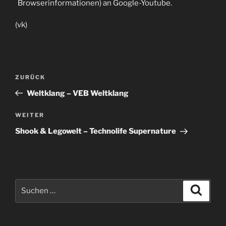
Browserinformationen) an Google-Youtube.
(vk)
Beitragsnavigation
Vorheriger
ZURÜCK
Beitrag
Weltklang – VEB Weltklang
Nächster
WEITER
Beitrag
Shook & Legowelt – Technolife Supernature
Suche
Suche
nach: