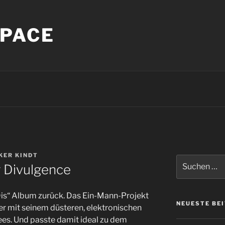
PACE
KER KINDT
Suche
g Divulgence
nach:
e/Dis“ Album zurück. Das Ein-Mann-Projekt
NEUESTE BE
er mit seinem düsteren, elektronischen
ees. Und passte damit ideal zu dem