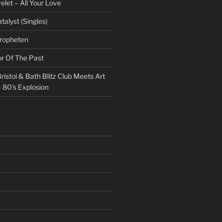
et – All Your Love
talyst (Singles)
Propheten
or Of The Past
ristol & Bath Blitz Club Meets Art
 80’s Explosion