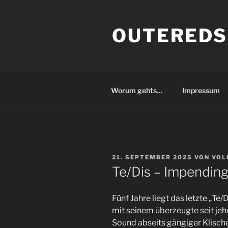
Zum
Inhalt
OUTEREDS
springen
Worum gehts…
Impressum
VERÖFFENTLICHT
21. SEPTEMBER 2025
VON
VOL
AM
Te/Dis – Impendin
Fünf Jahre liegt das letzte „T
mit seinem überzeugte seit jeh
Sound abseits gängiger Klisch