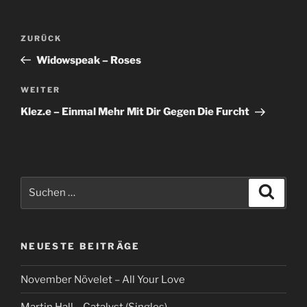
Beitragsnavigation
Vorheriger
ZURÜCK
Beitrag
Widowspeak – Roses
Nächster
WEITER
Beitrag
Klez.e – Einmal Mehr Mit Dir Gegen Die Furcht
Suche
Suche
nach:
NEUESTE BEITRÄGE
November Növelet – All Your Love
Martin Hall – Catalyst (Singles)