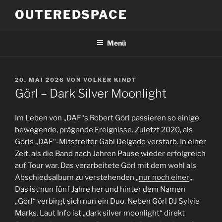
Zum
OUTEREDSPACE
Inhalt
springen
Menü
VERÖFFENTLICHT
20. MAI 2026
VON
VOLKER KINDT
AM
Görl – Dark Silver Moonlight
Im Leben von „DAF“s Robert Görl passieren so einige
bewegende, prägende Ereignisse. Zuletzt 2020, als
Görls „DAF“-Mitstreiter Gabi Delgado verstarb. In einer
Zeit, als die Band nach Jahren Pause wieder erfolgreich
auf Tour war. Das verarbeitete Görl mit dem wohl als
Abschiedsalbum zu verstehenden „
nur noch einer
„.
Das ist nun fünf Jahre her und hinter dem Namen
„Görl“ verbirgt sich nun ein Duo. Neben Görl DJ Sylvie
Marks. Laut Info ist „dark silver moonlight“ direkt