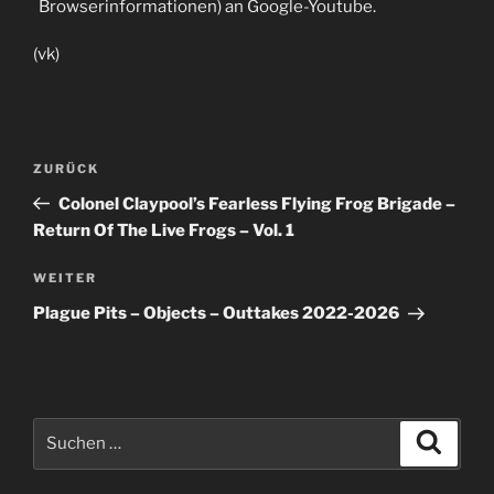
Browserinformationen) an Google-Youtube.
(vk)
Beitragsnavigation
Vorheriger
ZURÜCK
Beitrag
Colonel Claypool’s Fearless Flying Frog Brigade –
Return Of The Live Frogs – Vol. 1
Nächster
WEITER
Beitrag
Plague Pits – Objects – Outtakes 2022-2026
Suche
Suche
nach: