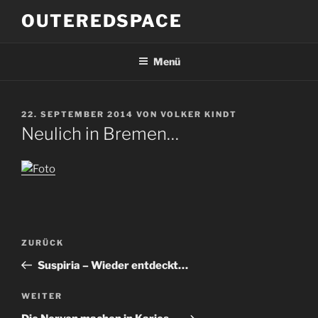
Zum
OUTEREDSPACE
Inhalt
springen
Menü
VERÖFFENTLICHT
22. SEPTEMBER 2014
VON
VOLKER KINDT
AM
Neulich in Bremen…
Beitragsnavigation
Vorheriger
ZURÜCK
Beitrag
Suspiria – Wieder entdeckt…
Nächster
WEITER
Beitrag