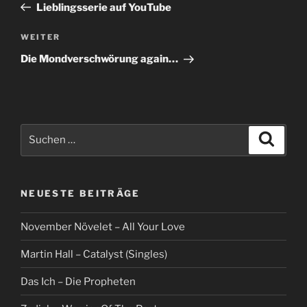
Beitrag
Lieblingsserie auf YouTube
Nächster
WEITER
Beitrag
Die Mondverschwörung again…
Suche
Suche
nach:
NEUESTE BEITRÄGE
November Növelet – All Your Love
Martin Hall – Catalyst (Singles)
Das Ich – Die Propheten