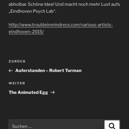
abholbar. Schöne Idee! Und macht noch mehr Lust aufs
„Eindhoven Psych Lab“.
http://www.troubleinmindrecs.com/various-artists-
eindhoven-2015/
Beitragsnavigation
Vorheriger
ZURÜCK
Beitrag
Auferstanden – Robert Turman
Nächster
WEITER
Beitrag
The Animated Egg
Suche
Suche