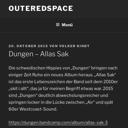
Zum
OUTEREDSPACE
Inhalt
springen
Menü
VERÖFFENTLICHT
20. OKTOBER 2015
VON
VOLKER KINDT
AM
Dungen – Allas Sak
Die schwedischen Hippies von „Dungen“ bringen nach
einiger Zeit Ruhe ein neues Album heraus. „Allas Sak“
ist das erste Lebenszeichen der Band seit dem 2010er
„skit i allt“, das ja für meinen Begriff etwas war. 2015
sind „Dungen“ deutlich abwechslungsreicher und
springen locker in die Lücke zwischen „Air“ und spät
60er Westcoast-Sound.
https://dungen.bandcamp.com/album/allas-sak-3