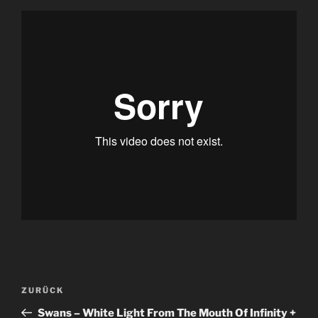
Beitragsnavigation
Vorheriger
ZURÜCK
Beitrag
Swans – White Light From The Mouth Of Infinity +