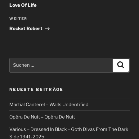
Love Of Life
Nächster
WEITER
Beitrag
Rocket Robert
Suche
Suche
nach:
NEUESTE BEITRÄGE
Martial Canterel – Walls Undentified
Opéra De Nuit – Opéra De Nuit
Various – Dressed In Black – Goth Divas From The Dark
Side 1941-2025