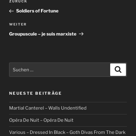
Vorheriger
ZURÜCK
Beitrag
Soldiers of Fortune
Nächster
WEITER
Beitrag
Groupuscule – je suis marxiste
Suche
Suche
nach:
NEUESTE BEITRÄGE
Martial Canterel – Walls Undentified
Opéra De Nuit – Opéra De Nuit
Various – Dressed In Black – Goth Divas From The Dark