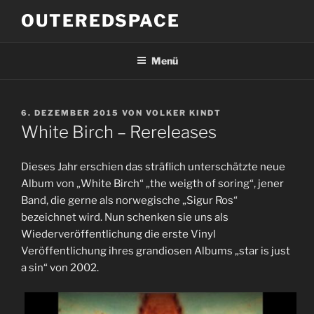
Zum
OUTEREDSPACE
Inhalt
springen
Menü
VERÖFFENTLICHT
6. DEZEMBER 2015
VON
VOLKER KINDT
AM
White Birch – Rereleases
Dieses Jahr erschien das sträflich unterschätzte neue
Album von „White Birch“ „the weigth of soring“, jener
Band, die gerne als norwegische „Sigur Ros“
bezeichnet wird. Nun schenken sie uns als
Wiederveröffentlichung die erste Vinyl
Veröffentlichung ihres grandiosen Albums „star is just
a sin“ von 2002.