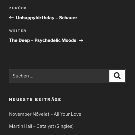
Beitragsnavigation
Vorheriger
ZURÜCK
Beitrag
Unhappybirthday – Schauer
Nächster
WEITER
Beitrag
The Deep – Psychedelic Moods
Suche
Suche
nach:
NEUESTE BEITRÄGE
November Növelet – All Your Love
Martin Hall – Catalyst (Singles)