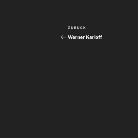
Beitragsnavigation
Vorheriger
ZURÜCK
Beitrag
Werner Karloff