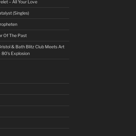
et – All Your Love
talyst (Singles)
Propheten
or Of The Past
ristol & Bath Blitz Club Meets Art
 80’s Explosion