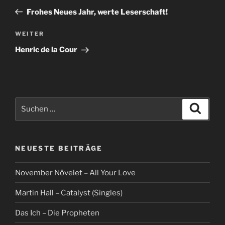
Beitrag
Frohes Neues Jahr, werte Leserschaft!
Nächster
WEITER
Beitrag
Henric de la Cour
Suche
Suche
nach:
NEUESTE BEITRÄGE
November Növelet – All Your Love
Martin Hall – Catalyst (Singles)
Das Ich – Die Propheten