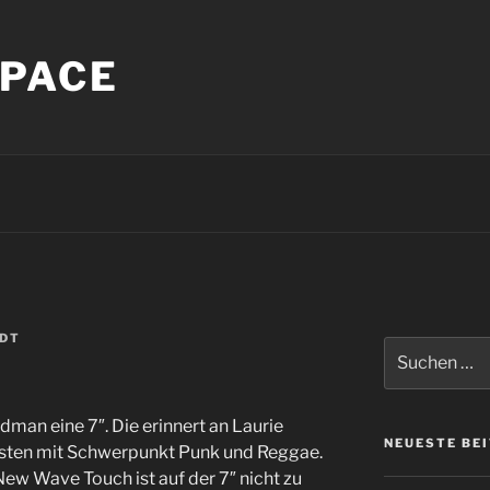
PACE
NDT
Suche
nach:
dman eine 7″. Die erinnert an Laurie
NEUESTE BE
listen mit Schwerpunkt Punk und Reggae.
ew Wave Touch ist auf der 7″ nicht zu