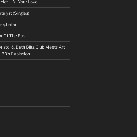
et – All Your Love
talyst (Singles)
Propheten
or Of The Past
ristol & Bath Blitz Club Meets Art
 80’s Explosion