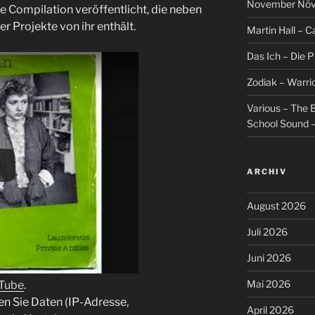
November Növel
e Compilation veröffentlicht, die neben
r Projekte von ihr enthält.
Martin Hall – Ca
Das Ich – Die 
Zodiak – Warri
Various – The B
School Sound –
ARCHIV
August 2026
Juli 2026
Juni 2026
Mai 2026
uTube
.
en Sie Daten (IP-Adresse,
April 2026