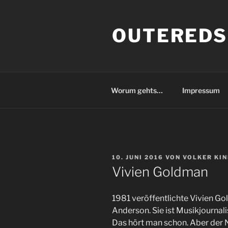
Zum
Inhalt
OUTEREDS
springen
Worum gehts…
Impressum
VERÖFFENTLICHT
10. JUNI 2016
VON
VOLKER KI
AM
Vivien Goldman
1981 veröffentlichte Vivien Gol
Anderson. Sie ist Musikjourna
Das hört man schon. Aber der N