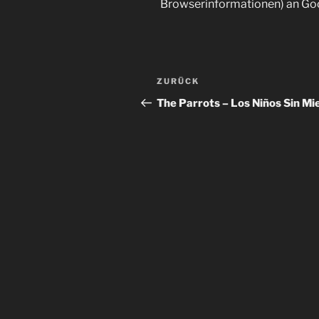
Browserinformationen) an Go
Beitragsnavigation
Vorheriger
ZURÜCK
Beitrag
The Parrots – Los Niños Sin Mi