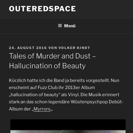
Zum
OUTEREDSPACE
Inhalt
springen
Menü
VERÖFFENTLICHT
24. AUGUST 2016
VON
VOLKER KINDT
AM
Tales of Murder and Dust –
Hallucination of Beauty
Kürzlich hatte ich die Band ja bereits vorgestellt. Nun
erscheint auf Fuzz Club ihr 2013er Album
„hallucination of beauty“ als Vinyl. Die Musik erinnert
stark an das schon legendäre Wüstenpsychpop Debüt-
Album der „
Myrrors
„.