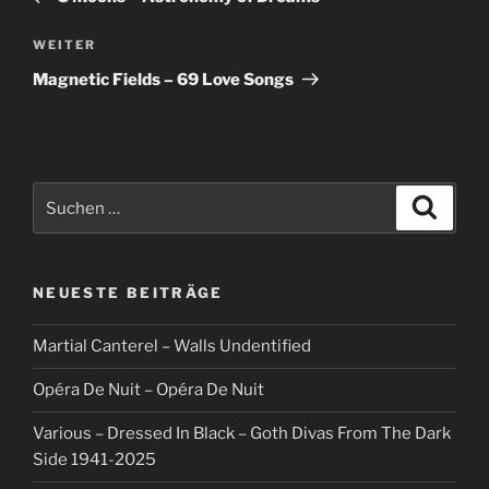
Nächster
WEITER
Beitrag
Magnetic Fields – 69 Love Songs
Suche
Suche
nach:
NEUESTE BEITRÄGE
Martial Canterel – Walls Undentified
Opéra De Nuit – Opéra De Nuit
Various – Dressed In Black – Goth Divas From The Dark
Side 1941-2025