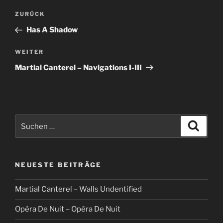
Beitragsnavigation
Vorheriger
ZURÜCK
Beitrag
Has A Shadow
Nächster
WEITER
Beitrag
Martial Canterel – Navigations I-III
Suche
Suche
nach:
NEUESTE BEITRÄGE
Martial Canterel – Walls Undentified
Opéra De Nuit – Opéra De Nuit