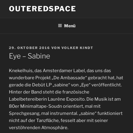
Zum
OUTEREDSPACE
Inhalt
springen
Menü
VERÖFFENTLICHT
29. OKTOBER 2016
VON
VOLKER KINDT
AM
Eye – Sabine
Knekelhuis, das Amsterdamer Label, das uns das
wunderbare Projekt „De Ambassade“ gebracht hat, hat
gerade die Debüt LP „sabine“ von „Eye“ veröffentlicht.
Hinter der Band steht die französische
Labelbetereiberin Laurène Exposito. Die Musik ist am
80er Minimaltape-Soudn orientiert, mal mit
Sprechgesang, mal instrumental. „sabine“ funktioniert
nicht auf der Tanzfläche, fesselt aber mit seiner
verstöhrenden Atmosphäre.