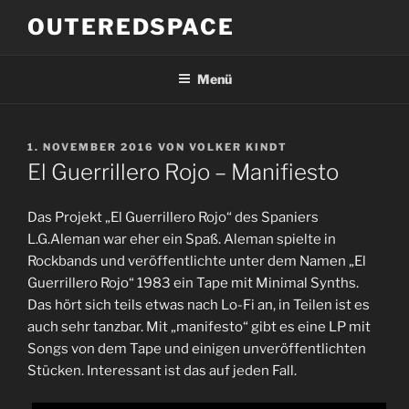
Zum
OUTEREDSPACE
Inhalt
springen
Menü
VERÖFFENTLICHT
1. NOVEMBER 2016
VON
VOLKER KINDT
AM
El Guerrillero Rojo – Manifiesto
Das Projekt „El Guerrillero Rojo“ des Spaniers
L.G.Aleman war eher ein Spaß. Aleman spielte in
Rockbands und veröffentlichte unter dem Namen „El
Guerrillero Rojo“ 1983 ein Tape mit Minimal Synths.
Das hört sich teils etwas nach Lo-Fi an, in Teilen ist es
auch sehr tanzbar. Mit „manifesto“ gibt es eine LP mit
Songs von dem Tape und einigen unveröffentlichten
Stücken. Interessant ist das auf jeden Fall.