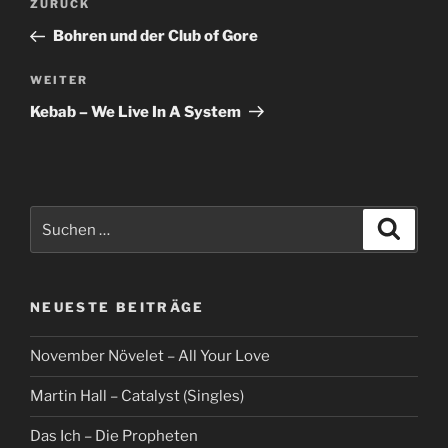
Vorheriger
ZURÜCK
Beitrag
Bohren und der Club of Gore
Nächster
WEITER
Beitrag
Kebab – We Live In A System
Suche
Suche
nach:
NEUESTE BEITRÄGE
November Növelet – All Your Love
Martin Hall – Catalyst (Singles)
Das Ich – Die Propheten