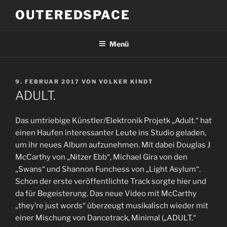
Zum
OUTEREDSPACE
Inhalt
springen
Menü
VERÖFFENTLICHT
9. FEBRUAR 2017
VON
VOLKER KINDT
AM
ADULT.
Das umtriebige Künstler/Elektronik Projetk „Adult.“ hat
einen Haufen interessanter Leute ins Studio geladen,
um ihr neues Album aufzunehmen. Mit dabei Douglas J
McCarthy von „Nitzer Ebb“, Michael Gira von den
„Swans“ und Shannon Funchess von „Light Asylum“.
Schon der erste veröffentlichte Track sorgte hier und
da für Begeisterung. Das neue Video mit McCarthy
„they’re just words“ überzeugt musikalisch wieder mit
einer Mischung von Dancetrack, Minimal („ADULT.“