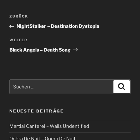
Beitragsnavigation
Vorheriger
ZURÜCK
Beitrag
NightStalker – Destination Dystopia
Nächster
WEITER
Beitrag
Black Angels – Death Song
Suche
Suche
nach:
NEUESTE BEITRÄGE
Martial Canterel – Walls Undentified
Opéra De Nuit – Opéra De Nuit