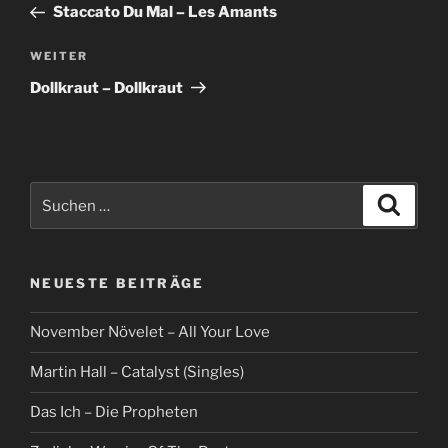
Beitrag
Staccato Du Mal – Les Amants
Nächster
WEITER
Beitrag
Dollkraut – Dollkraut
Suche
Suche
nach:
NEUESTE BEITRÄGE
November Növelet – All Your Love
Martin Hall – Catalyst (Singles)
Das Ich – Die Propheten