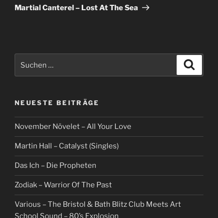
Beitrag
Martial Canterel – Lost At The Sea
Suche
Suche
nach:
NEUESTE BEITRÄGE
November Növelet – All Your Love
Martin Hall – Catalyst (Singles)
Das Ich – Die Propheten
Zodiak – Warrior Of The Past
Various – The Bristol & Bath Blitz Club Meets Art
School Sound – 80’s Explosion