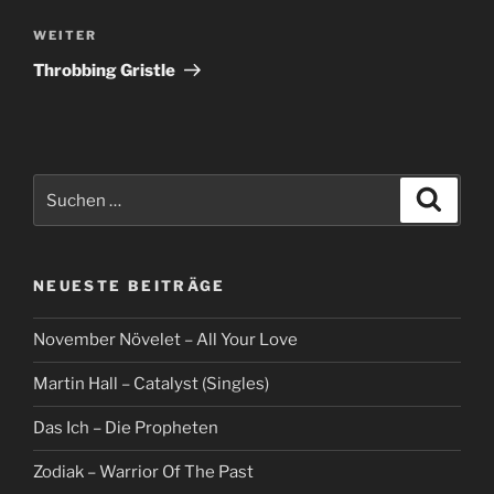
Nächster
WEITER
Beitrag
Throbbing Gristle
Suche
Suche
nach:
NEUESTE BEITRÄGE
November Növelet – All Your Love
Martin Hall – Catalyst (Singles)
Das Ich – Die Propheten
Zodiak – Warrior Of The Past