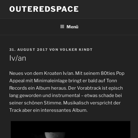
Zum
OUTEREDSPACE
Inhalt
springen
Menü
VERÖFFENTLICHT
31. AUGUST 2017
VON
VOLKER KINDT
AM
Iv/an
Neues von dem Kroaten Iv/an. Mit seinem 80ties Pop
Appeal mit Minimaleinlage bringt er bald auf Tonn
Records ein Album heraus. Der Vorabtrack ist episch
lang geworden und instrumental – etwas schade bei
seiner schönen Stimme. Musikalisch verspricht der
Track aber ein interessantes Album.