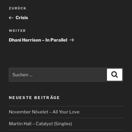
Beitragsnavigation
Vorheriger
ZURÜCK
Beitrag
Crisis
Nächster
WEITER
Beitrag
Dhani Harrison – In Parallel
Suche
Suche
nach:
NEUESTE BEITRÄGE
November Növelet – All Your Love
Martin Hall – Catalyst (Singles)