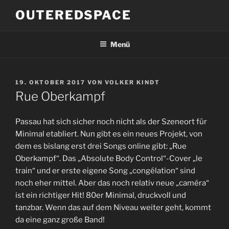
Zum
OUTEREDSPACE
Inhalt
springen
Menü
VERÖFFENTLICHT
19. OKTOBER 2017
VON
VOLKER KINDT
AM
Rue Oberkampf
Passau hat sich sicher noch nicht als der Szeneort für
Minimal etabliert. Nun gibt es ein neues Projekt, von
dem es bislang erst drei Songs online gibt: „Rue
Oberkampf“. Das „Absolute Body Control“-Cover „le
train“ und er erste eigene Song „congélation“ sind
noch eher mittel. Aber das noch relativ neue „caméra“
ist ein richtiger Hit! 80er Minimal, druckvoll und
tanzbar. Wenn das auf dem Niveau weiter geht, kommt
da eine ganz große Band!