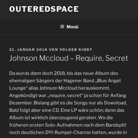
Zum
OUTEREDSPACE
Inhalt
springen
Menü
VERÖFFENTLICHT
21. JANUAR 2018
VON
VOLKER KINDT
AM
Johnson Mccloud – Require, Secret
Da wurds dann doch 2018, bis das neue Album des
ehemaligen Sängers der Hagener Band „Blue Angel
Lounge“ alias Johnson Mccloud herauskommt.
Angekündigt war „require, secret“ ja schon für Anfang
Dezember. Bislang gibt es die Songs nur als Download.
Bald folgt aber eine CD. Eine LP wäre schön; denn das
Album ist wirklich überzeugend geraten. Wo die
früheren ersten Solo-Aufnahmen nach dem Bandsplit
noch deutlichen DYI-Rumpel-Charme hatten, wurde in