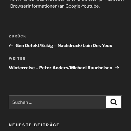
Browserinformationen) an Google-Youtube.
Beitragsnavigation
Vorheriger
ZURÜCK
Beitrag
Gen Defekt/Eckig – Nachdruck/Loin Des Yeux
Nächster
WEITER
Beitrag
Winterreise – Peter Anders/Michael Raucheisen
Suche
Suche
nach:
NEUESTE BEITRÄGE