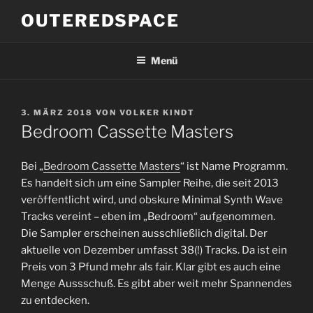
Zum
OUTEREDSPACE
Inhalt
springen
Menü
VERÖFFENTLICHT
3. MÄRZ 2018
VON
VOLKER KINDT
AM
Bedroom Cassette Masters
Bei „
Bedroom Cassette Masters
“ ist Name Programm.
Es handelt sich um eine Sampler Reihe, die seit 2013
veröffentlicht wird, und obskure Minimal Synth Wave
Tracks vereint – eben im „Bedroom“ aufgenommen.
Die Sampler erscheinen ausschließlich digital. Der
aktuelle von Dezember umfasst 38(!) Tracks. Da ist ein
Preis von 3 Pfund mehr als fair. Klar gibt es auch eine
Menge Aussschuß. Es gibt aber weit mehr Spannendes
zu entdecken.