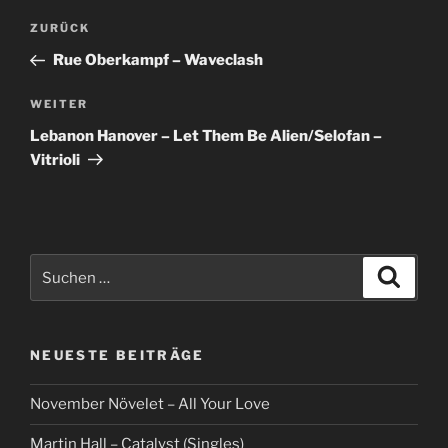
Beitragsnavigation
Vorheriger
ZURÜCK
Beitrag
Rue Oberkampf – Waveclash
Nächster
WEITER
Beitrag
Lebanon Hanover – Let Them Be Alien/Selofan –
Vitrioli
Suche
Suche
nach:
NEUESTE BEITRÄGE
November Növelet – All Your Love
Martin Hall – Catalyst (Singles)