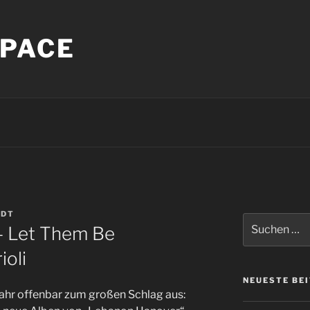
PACE
NDT
Suche
– Let Them Be
nach:
ioli
NEUESTE BE
Jahr offenbar zum großen Schlag aus: