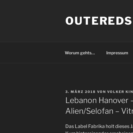
Zum
Inhalt
OUTEREDS
springen
Worum gehts…
Impressum
VERÖFFENTLICHT
3. MÄRZ 2018
VON
VOLKER KI
AM
Lebanon Hanover 
Alien/Selofan – Vitr
Das Label Fabrika holt dieses 