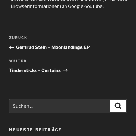
Browserinformationen) an Google-Youtube.
Beitragsnavigation
Vorheriger
ZURÜCK
Beitrag
Gertrud Stein – Moonlandings EP
Nächster
WEITER
Beitrag
Tindersticks – Curtains
Suche
Suche
nach:
NEUESTE BEITRÄGE