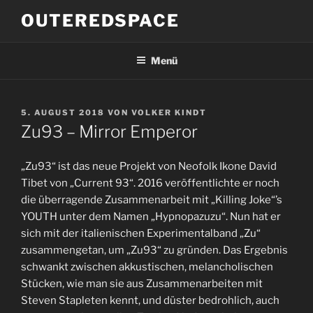
Zum
OUTEREDSPACE
Inhalt
springen
Menü
VERÖFFENTLICHT
5. AUGUST 2018
VON
VOLKER KINDT
AM
Zu93 – Mirror Emperor
„Zu93“ ist das neue Projekt von Neofolk Ikone David
Tibet von „Current 93“. 2016 veröffentlichte er noch
die überragende Zusammenarbeit mit „Killing Joke“’s
YOUTH unter dem Namen „Hypnopazuzu“. Nun hat er
sich mit der italienischen Experimentalband „Zu“
zusammengetan, um „Zu93“ zu gründen. Das Ergebnis
schwankt zwischen akkustischen, melancholischen
Stücken, wie man sie aus Zusammenarbeiten mit
Steven Stapleten kennt, und düster bedrohlich, auch