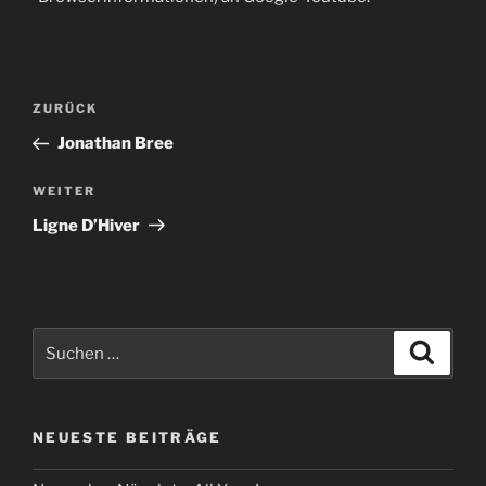
Beitragsnavigation
Vorheriger
ZURÜCK
Beitrag
Jonathan Bree
Nächster
WEITER
Beitrag
Ligne D’Hiver
Suche
Suche
nach:
NEUESTE BEITRÄGE