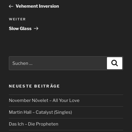
Beitrag
Vehement Inversion
Nächster
WEITER
Beitrag
Slow Glass
Suche
Suche
nach:
NEUESTE BEITRÄGE
November Növelet – All Your Love
Martin Hall – Catalyst (Singles)
Das Ich – Die Propheten