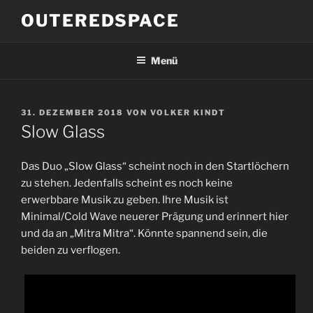
Zum
OUTEREDSPACE
Inhalt
springen
Menü
VERÖFFENTLICHT
31. DEZEMBER 2018
VON
VOLKER KINDT
AM
Slow Glass
Das Duo „Slow Glass“ scheint noch in den Startlöchern
zu stehen. Jedenfalls scheint es noch keine
erwerbbare Musik zu geben. Ihre Musik ist
Minimal/Cold Wave neuerer Prägung und erinnert hier
und da an „Mitra Mitra“. Könnte spannend sein, die
beiden zu verflogen.