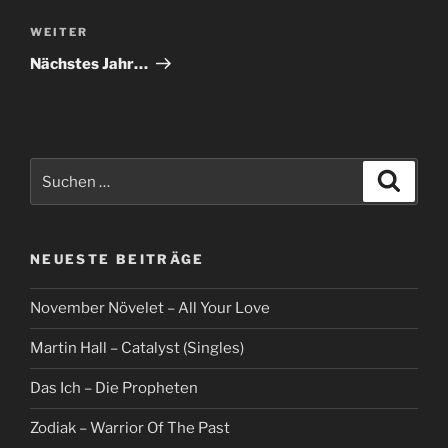
Nächster
WEITER
Beitrag
Nächstes Jahr…
Suche
Suche
nach:
NEUESTE BEITRÄGE
November Növelet – All Your Love
Martin Hall – Catalyst (Singles)
Das Ich – Die Propheten
Zodiak – Warrior Of The Past