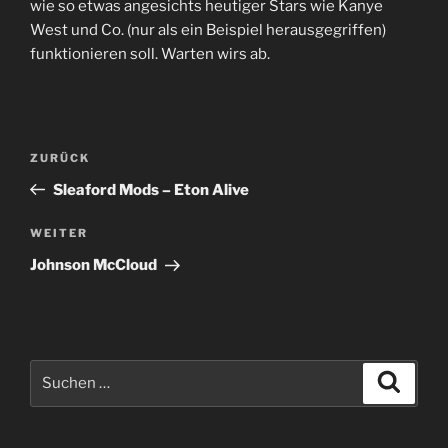
wie so etwas angesichts heutiger Stars wie Kanye
West und Co. (nur als ein Beispiel herausgegriffen)
funktionieren soll. Warten wirs ab.
Beitragsnavigation
Vorheriger
ZURÜCK
Beitrag
Sleaford Mods – Eton Alive
Nächster
WEITER
Beitrag
Johnson McCloud
Suche
Suche
nach: