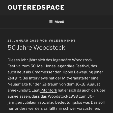
Zum
OUTEREDSPACE
Inhalt
springen
Menü
VERÖFFENTLICHT
13. JANUAR 2019
VON
VOLKER KINDT
AM
50 Jahre Woodstock
Dieses Jahr jährt sich das legendäre Woodstock
Festival zum 50. Mal! Jenes legendäre Festival, das
auch heut als Gradmesser der Hippie Bewegung jener
Zeit gilt. Bei Interviews hat der Mitveranstalter eine
Neuauflage für den Zeitraum von dem 16-18. August
angekündigt. Laut
Pitchfork
hat er sich da auch darüber
ausgelassen, dass das Woodstock 1999 zum 30-
jährigen Jubiläum sozial zu bedeutungslos war. Das soll
nun anders werden. Es fällt mir schwer vorzustellen,