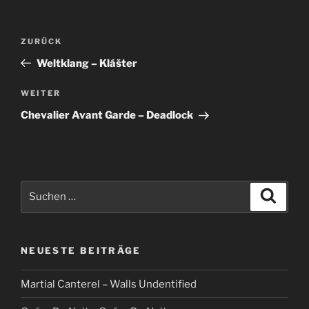
Beitragsnavigation
Vorheriger
ZURÜCK
Beitrag
Weltklang – Klášter
Nächster
WEITER
Beitrag
Chevalier Avant Garde – Deadlock
Suche
Suche
nach:
NEUESTE BEITRÄGE
Martial Canterel – Walls Undentified