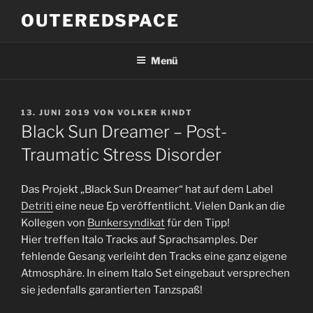
Zum
OUTEREDSPACE
Inhalt
springen
Menü
VERÖFFENTLICHT
13. JUNI 2019
VON
VOLKER KINDT
AM
Black Sun Dreamer – Post-
Traumatic Stress Disorder
Das Projekt „Black Sun Dreamer“ hat auf dem Label
Detriti
eine neue Ep veröffentlicht. Vielen Dank an die
Kollegen von
Bunkersyndikat
für den Tipp!
Hier treffen Italo Tracks auf Sprachsamples. Der
fehlende Gesang verleiht den Tracks eine ganz eigene
Atmosphäre. In einem Italo Set eingebaut versprechen
sie jedenfalls garantierten Tanzspaß!