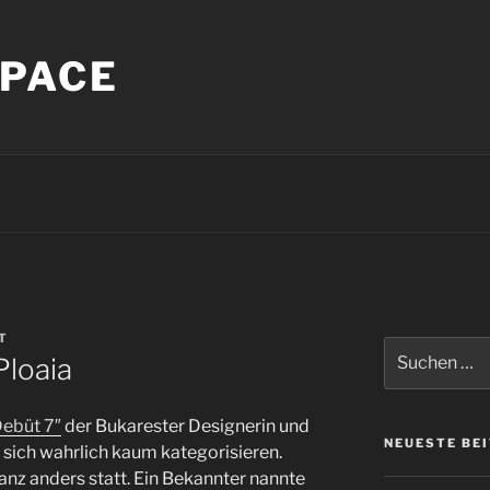
PACE
T
Suche
Ploaia
nach:
ebüt 7″
der Bukarester Designerin und
NEUESTE BE
sich wahrlich kaum kategorisieren.
anz anders statt. Ein Bekannter nannte