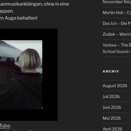
November Növel
anmusikanklängen, ohne in eine
appen.
Martin Hall – Ca
im Auge behalten!
Das Ich – Die 
Zodiak – Warri
Various – The B
School Sound –
ARCHIV
August 2026
Juli 2026
Juni 2026
Mai 2026
uTube
.
April 2026