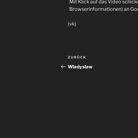
Mit Klick auf das Video schick
Browserinformationen) an Go
(vk)
Beitragsnavigation
Vorheriger
ZURÜCK
Beitrag
Wladyslaw