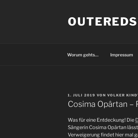
Zum
Inhalt
OUTEREDS
springen
Worum gehts…
Impressum
VERÖFFENTLICHT
1. JULI 2019
VON
VOLKER KIND
AM
Cosima Opârtan – 
Was für eine Entdeckung! Die
D
Sängerin Cosima Opârtan lässt 
Verweigerung findet hier mal g