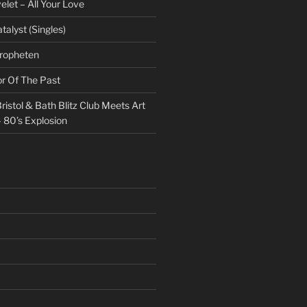
et – All Your Love
talyst (Singles)
Propheten
or Of The Past
ristol & Bath Blitz Club Meets Art
 80’s Explosion