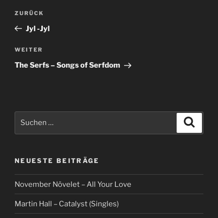
Beitragsnavigation
Vorheriger
ZURÜCK
Beitrag
Jyl -Jyl
Nächster
WEITER
Beitrag
The Serfs – Songs of Serfdom
Suche
Suche
nach:
NEUESTE BEITRÄGE
November Növelet – All Your Love
Martin Hall – Catalyst (Singles)