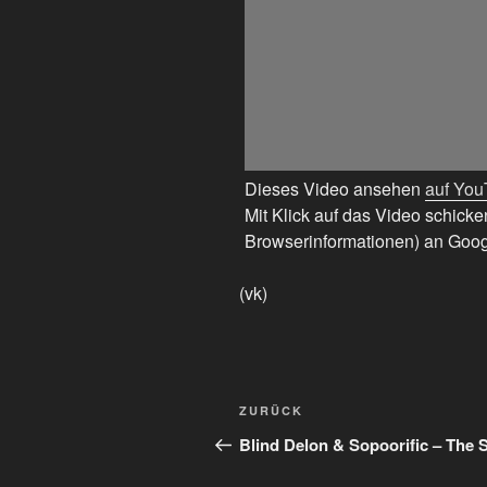
Dieses Video ansehen
auf Yo
Mit Klick auf das Video schicke
Browserinformationen) an Goog
(vk)
Beitragsnavigation
Vorheriger
ZURÜCK
Beitrag
Blind Delon & Sopoorific – The 