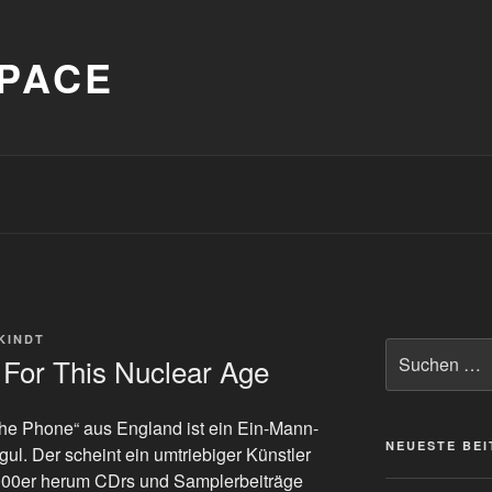
PACE
KINDT
Suche
For This Nuclear Age
nach:
he Phone“ aus England ist ein Ein-Mann-
NEUESTE BE
ul. Der scheint ein umtriebiger Künstler
 2000er herum CDrs und Samplerbeiträge