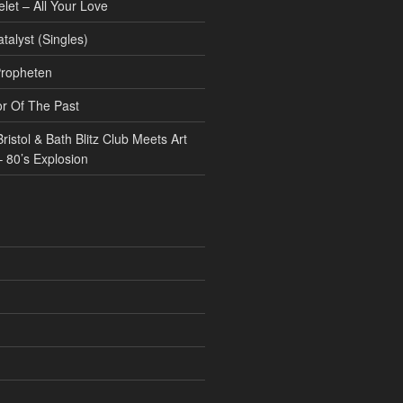
et – All Your Love
atalyst (Singles)
Propheten
or Of The Past
ristol & Bath Blitz Club Meets Art
 80’s Explosion