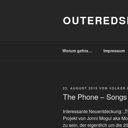
Zum
Inhalt
OUTEREDS
springen
Worum gehts…
Impressum
VERÖFFENTLICHT
22. AUGUST 2019
VON
VOLKER 
AM
The Phone – Songs 
Interessante Neuentdeckung: „T
Projekt von Jonni Mogul aka Mog
zu sein, der eigentlich um die