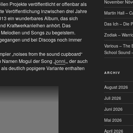
November Növel
len Projekte veröffentlicht er offenbar als
te Veröffentlichung inzwischen drei Jahre
Martin Hall – C
2013 ein wunderbares Album, das sich
Das Ich – Die 
 und Kraftwerkanleihen anhört. Das
 Melodien und Songs zu begeistern.
Zodiak – Warri
rgegangen und bei Discogs noch immer
Various – The B
School Sound –
mpler „noises from the sound cupboard“
dem Namen Mogul der Song „
jonni
„, der auch
“ als deutlich popigere Variante enthalten
ARCHIV
August 2026
Juli 2026
Juni 2026
Mai 2026
April 2026