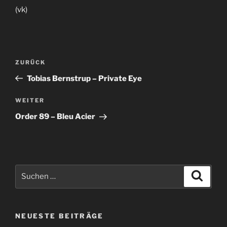
(vk)
Beitragsnavigation
Vorheriger
ZURÜCK
Beitrag
Tobias Bernstrup – Private Eye
Nächster
WEITER
Beitrag
Order 89 – Bleu Acier
Suche
Suche
nach:
NEUESTE BEITRÄGE