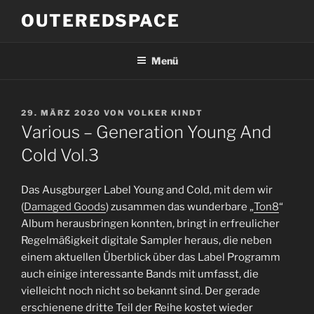
Zum
OUTEREDSPACE
Inhalt
springen
Menü
VERÖFFENTLICHT
29. MÄRZ 2020
VON
VOLKER KINDT
AM
Various – Generation Young And
Cold Vol​.​3
Das Ausgburger Label Young and Cold, mit dem wir
(
Damaged Goods
) zusammen das wunderbare „
Ton8
“
Album herausbringen konnten, bringt in erfreulicher
Regelmäßigkeit digitale Sampler heraus, die neben
einem aktuellen Überblick über das Label Programm
auch einige interessante Bands mit umfasst, die
vielleicht noch nicht so bekannt sind. Der gerade
erschienene dritte Teil der Reihe kostet wieder