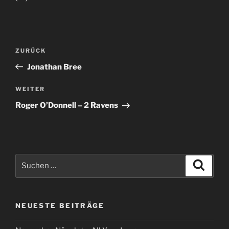
Beitragsnavigation
Vorheriger
ZURÜCK
Beitrag
Jonathan Bree
Nächster
WEITER
Beitrag
Roger O’Donnell – 2 Ravens
Suche
Suche
nach:
NEUESTE BEITRÄGE