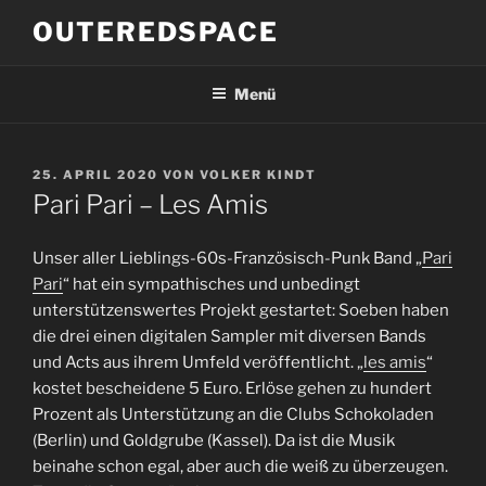
Zum
OUTEREDSPACE
Inhalt
springen
Menü
VERÖFFENTLICHT
25. APRIL 2020
VON
VOLKER KINDT
AM
Pari Pari – Les Amis
Unser aller Lieblings-60s-Französisch-Punk Band „
Pari
Pari
“ hat ein sympathisches und unbedingt
unterstützenswertes Projekt gestartet: Soeben haben
die drei einen digitalen Sampler mit diversen Bands
und Acts aus ihrem Umfeld veröffentlicht. „
les amis
“
kostet bescheidene 5 Euro. Erlöse gehen zu hundert
Prozent als Unterstützung an die Clubs Schokoladen
(Berlin) und Goldgrube (Kassel). Da ist die Musik
beinahe schon egal, aber auch die weiß zu überzeugen.