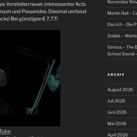
November Növel
as Vorstellen neuer, interessanter Acts
rsum und Passendes. Diesmal umfasst
Martin Hall – Ca
cks! Bei günstigen € 7,77!
Das Ich – Die 
Zodiak – Warri
Various – The B
School Sound –
ARCHIV
August 2026
Juli 2026
Juni 2026
Mai 2026
uTube
.
April 2026