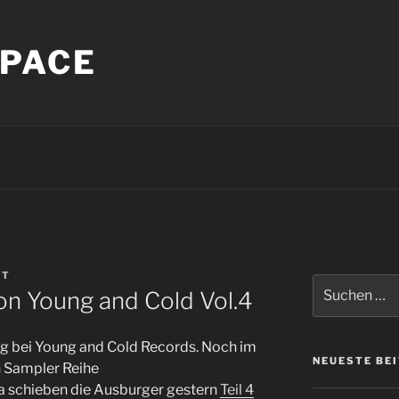
PACE
DT
Suche
on Young and Cold Vol.4
nach:
ag bei Young and Cold Records. Noch im
NEUESTE BE
n Sampler Reihe
da schieben die Ausburger gestern
Teil 4