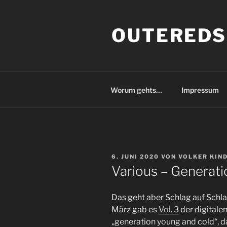
Zum
Inhalt
OUTEREDS
springen
Worum gehts…
Impressum
VERÖFFENTLICHT
6. JUNI 2020
VON
VOLKER KIN
AM
Various – Generati
Das geht aber Schlag auf Schl
März gab es
Vol. 3
der digitale
„generation young and cold“, 