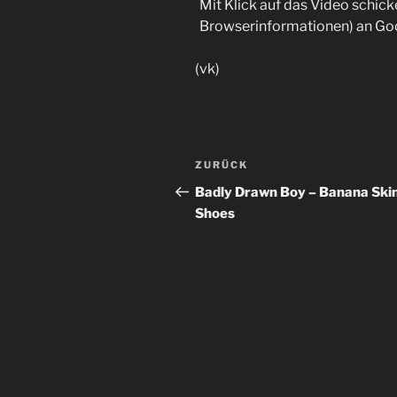
Mit Klick auf das Video schick
Browserinformationen) an Go
(vk)
Beitragsnavigation
Vorheriger
ZURÜCK
Beitrag
Badly Drawn Boy – Banana Ski
Shoes