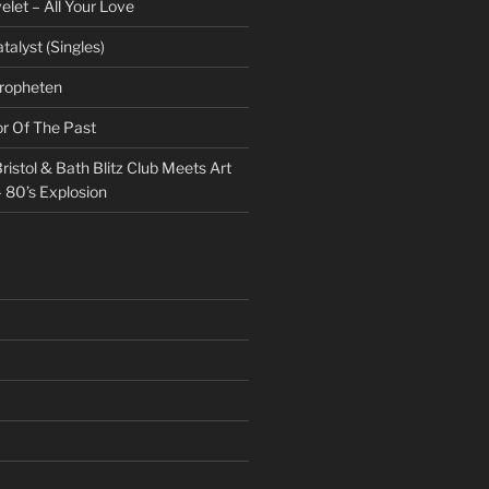
et – All Your Love
talyst (Singles)
Propheten
or Of The Past
ristol & Bath Blitz Club Meets Art
 80’s Explosion