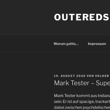
Zum
Inhalt
OUTEREDS
springen
Worum gehts…
Impressum
VERÖFFENTLICHT
19. AUGUST 2020
VON
VOLKER
AM
Mark Tester – Supe
Mark Tester kommt aus Indianap
sein. Er ist auf spacige, tracka
dabei zwischen psychdelische