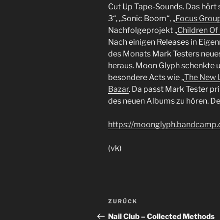
Cut Up Tape-Sounds. Das hört
3“, „Sonic Boom“, „
Focus Grou
Nachfolgeprojekt „
Children Of
Nach einigen Releases in Eige
des Monats Mark Testers neues 
heraus. Moon Glyph schenkte un
besondere Acts wie „
The New 
Bazar
. Da passt Mark Tester pr
des neuen Albums zu hören. De
https://moonglyph.bandcamp.c
(vk)
Beitragsnavigation
Vorheriger
ZURÜCK
Beitrag
Nail Club – Collected Methods