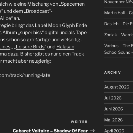
November Növel
 sich wie eine Mischung von „Spacemen
p
“ und dem „Broadcast“-
Martin Hall – Ca
 Alice
“ an.
Das Ich – Die 
nregie bringt das Label Moon Glyph Ende
Album „super hiss“ digital und als Tape
Zodiak – Warri
s schon so großartige und vielseitig-
Various – The B
Lines
„, „
Leisure Birds
“ und
Halasan
School Sound –
ima dazu. Bisher gibt es nur einen Track
r macht aber neugierig:
ARCHIV
om/track/running-late
August 2026
Juli 2026
Juni 2026
Mai 2026
WEITER
Nächster
Beitrag
Cabaret Voltaire – Shadow Of Fear
April 2026