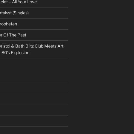
et – All Your Love
talyst (Singles)
Propheten
or Of The Past
ristol & Bath Blitz Club Meets Art
 80’s Explosion